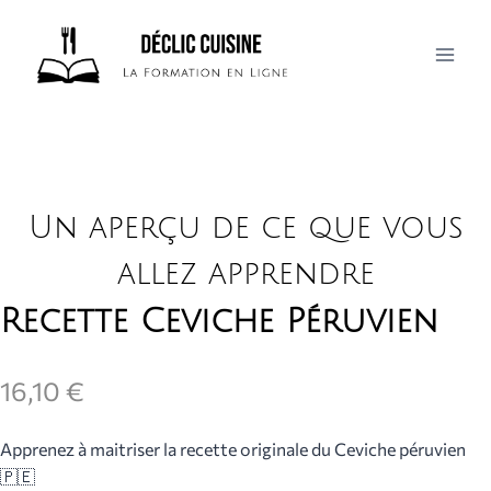
Aller
au
contenu
Un aperçu de ce que vous
allez apprendre
Recette Ceviche Péruvien
N
16,10 €
o
Apprenez à maitriser la recette originale du Ceviche péruvien
w
🇵🇪